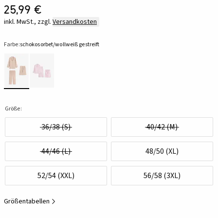
25,99 €
inkl. MwSt., zzgl.
Versandkosten
Farbe:
schokosorbet/wollweiß gestreift
Größe:
36/38 (S)
40/42 (M)
44/46 (L)
48/50 (XL)
52/54 (XXL)
56/58 (3XL)
Größentabellen