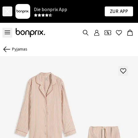
Die bonprix App
Zur App
Pyjamas