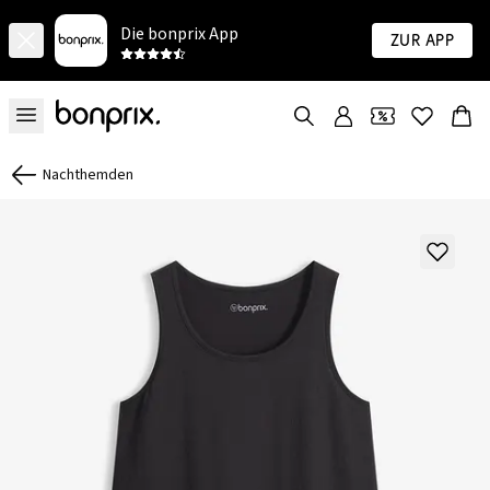
Die bonprix App
Zur App
Nachthemden