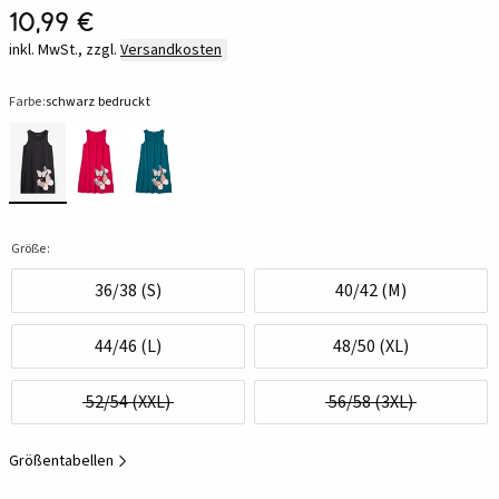
10,99 €
inkl. MwSt., zzgl.
Versandkosten
Farbe:
schwarz bedruckt
Größe:
36/38 (S)
40/42 (M)
44/46 (L)
48/50 (XL)
52/54 (XXL)
56/58 (3XL)
Größentabellen