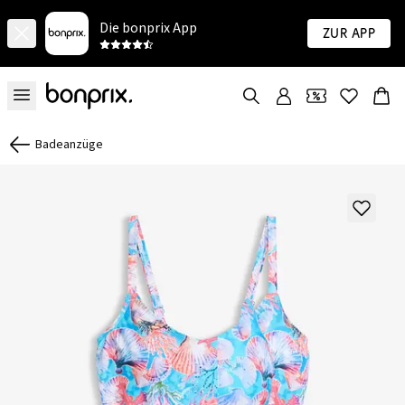
Die bonprix App
Zur App
Badeanzüge