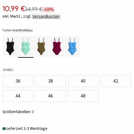
10,99 €
34,99 €
-68%
inkl. MwSt., zzgl.
Versandkosten
Farbe:
mentholblau
Größe:
36
38
40
42
44
46
48
Größentabellen
Lieferzeit 1-3 Werktage