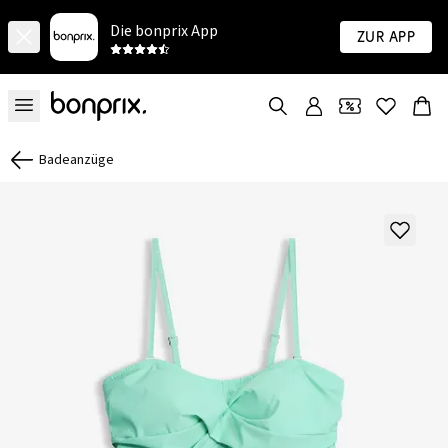
Die bonprix App
Zur App
Badeanzüge