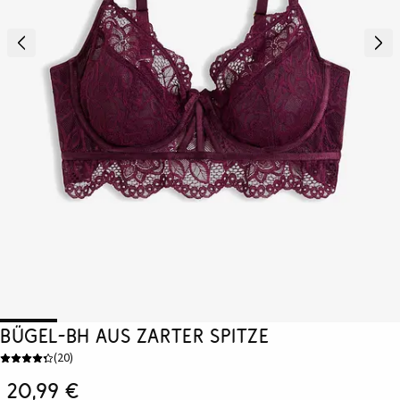
Bügel-BH aus zarter Spitze
(
20
)
20,99 €