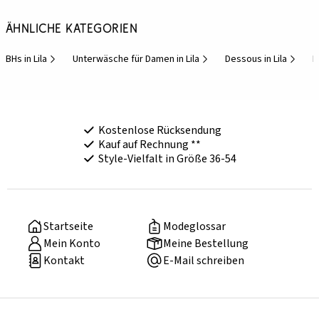
Ähnliche Kategorien
BHs in Lila
Unterwäsche für Damen in Lila
Dessous in Lila
B
Kostenlose Rücksendung
Kauf auf Rechnung **
Style-Vielfalt in Größe 36-54
Startseite
Modeglossar
Mein Konto
Meine Bestellung
Kontakt
E-Mail schreiben