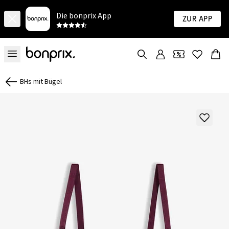
Die bonprix App
Zur App
BHs mit Bügel