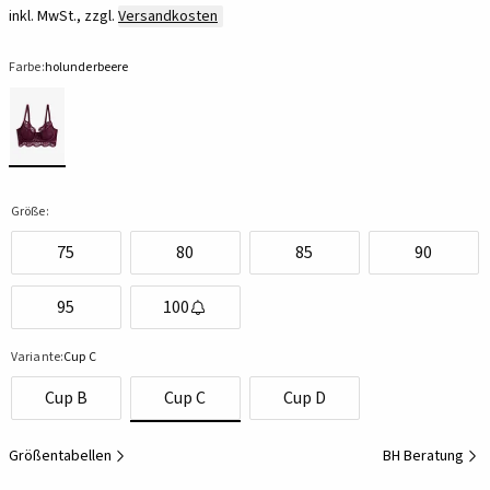
inkl. MwSt., zzgl.
Versandkosten
Farbe:
holunderbeere
Größe:
75
80
85
90
95
100
Variante:
Cup C
Cup B
Cup C
Cup D
Größentabellen
BH Beratung