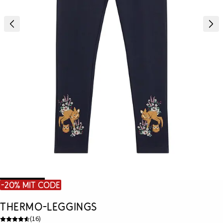
-20% mit Code
Thermo-Leggings
(
16
)