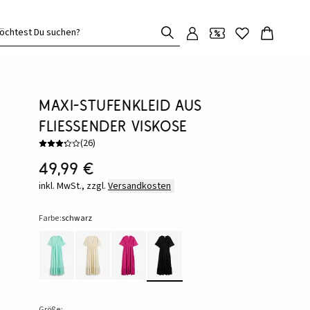
öchtest Du suchen?
Maxi-Stufenkleid aus
fließender Viskose
(
26
)
49,99 €
inkl. MwSt., zzgl.
Versandkosten
Farbe:
schwarz
Größe: