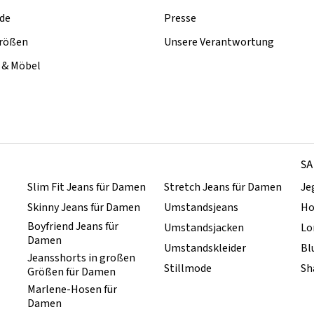
de
Presse
rößen
Unsere Verantwortung
& Möbel
SA
Slim Fit Jeans für Damen
Stretch Jeans für Damen
Je
Skinny Jeans für Damen
Umstandsjeans
Ho
Boyfriend Jeans für
Umstandsjacken
Lo
Damen
Umstandskleider
Bl
Jeansshorts in großen
Stillmode
Sh
Größen für Damen
Marlene-Hosen für
Damen