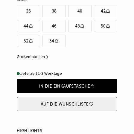
36
38
40
42
44
46
48
50
52
54
Größentabellen
Lieferzeit 1-3 Werktage
In die Einkaufstasche
Auf die Wunschliste
Highlights