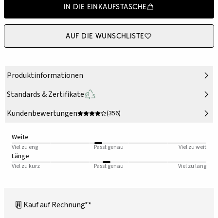
In die Einkaufstasche
Auf die Wunschliste
Produktinformationen
Standards & Zertifikate
Kundenbewertungen
(356)
Weite
Viel zu eng
Passt genau
Viel zu weit
Länge
Viel zu kurz
Passt genau
Viel zu lang
Kauf auf Rechnung**