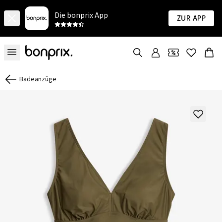
Die bonprix App
Zur App
Badeanzüge