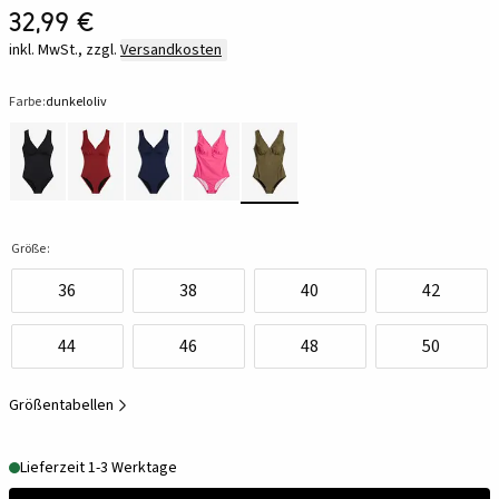
32,99 €
inkl. MwSt., zzgl.
Versandkosten
Farbe:
dunkeloliv
Größe:
36
38
40
42
44
46
48
50
Größentabellen
Lieferzeit 1-3 Werktage