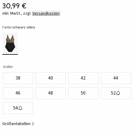
30,99 €
inkl. MwSt., zzgl.
Versandkosten
Farbe:
schwarz zebra
Größe:
38
40
42
44
46
48
50
52
54
Größentabellen