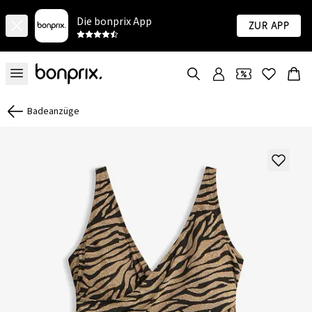
Die bonprix App
Zur App
Badeanzüge