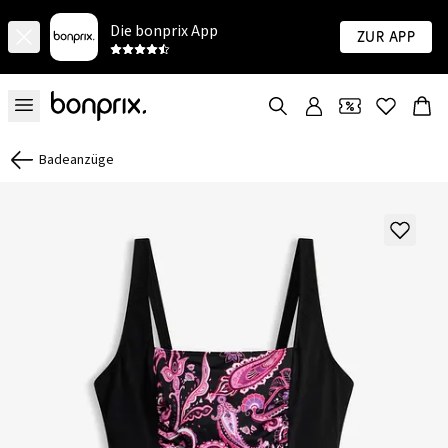
Die bonprix App
Zur App
Badeanzüge