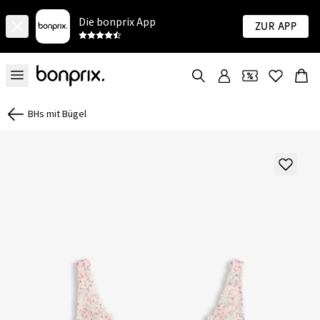
Die bonprix App
Zur App
BHs mit Bügel