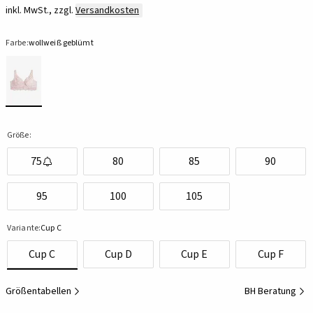
inkl. MwSt., zzgl.
Versandkosten
Farbe:
wollweiß geblümt
Größe:
75
80
85
90
95
100
105
Variante:
Cup C
Cup C
Cup D
Cup E
Cup F
Größentabellen
BH Beratung