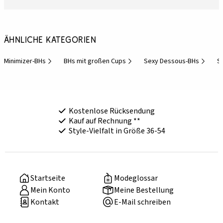
Ähnliche Kategorien
Minimizer-BHs
BHs mit großen Cups
Sexy Dessous-BHs
S
Kostenlose Rücksendung
Kauf auf Rechnung **
Style-Vielfalt in Größe 36-54
Startseite
Modeglossar
Mein Konto
Meine Bestellung
Kontakt
E-Mail schreiben