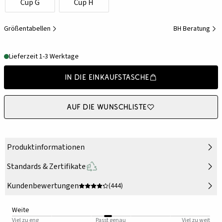
Cup G
Cup H
Größentabellen
BH Beratung
Lieferzeit 1-3 Werktage
In die Einkaufstasche
Auf die Wunschliste
Produktinformationen
Standards & Zertifikate
Kundenbewertungen
(444)
Weite
Viel zu eng
Passt genau
Viel zu weit