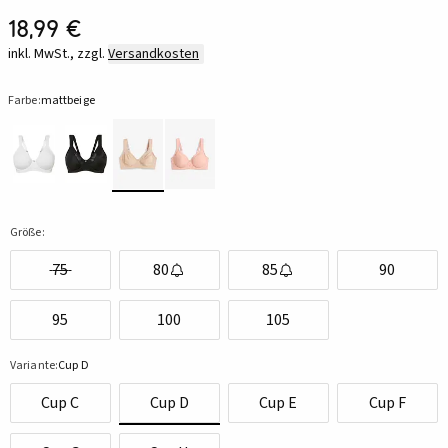
18,99 €
inkl. MwSt., zzgl.
Versandkosten
Farbe:
mattbeige
Größe:
75
80
85
90
95
100
105
Variante:
Cup D
Cup C
Cup D
Cup E
Cup F