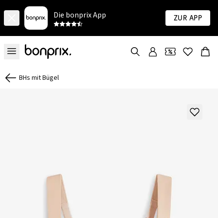
Die bonprix App
Zur App
BHs mit Bügel