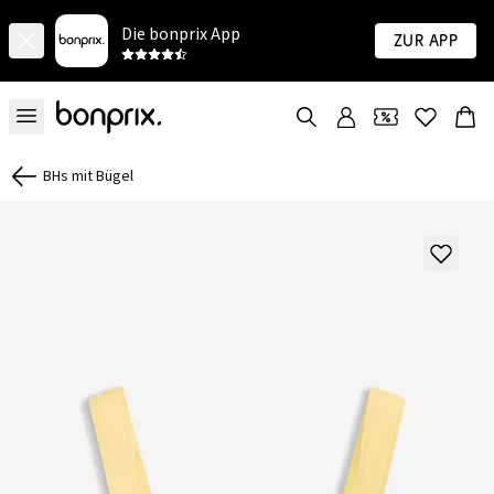
Die bonprix App
Zur App
BHs mit Bügel