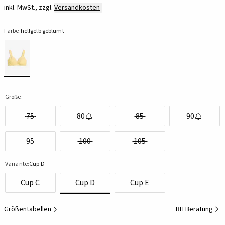
inkl. MwSt., zzgl.
Versandkosten
Farbe:
hellgelb geblümt
Größe:
75
80
85
90
95
100
105
Variante:
Cup D
Cup C
Cup D
Cup E
Größentabellen
BH Beratung