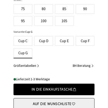
75
80
85
90
95
100
105
Variante:
Cup G
Cup C
Cup D
Cup E
Cup F
Cup G
Größentabellen
BH Beratung
Lieferzeit 1-3 Werktage
In die Einkaufstasche
Auf die Wunschliste