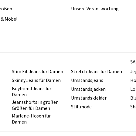
rößen
Unsere Verantwortung
& Möbel
SA
Slim Fit Jeans für Damen
Stretch Jeans für Damen
Je
Skinny Jeans für Damen
Umstandsjeans
Ho
Boyfriend Jeans für
Umstandsjacken
Lo
Damen
Umstandskleider
Bl
Jeansshorts in großen
Stillmode
Sh
Größen für Damen
Marlene-Hosen für
Damen