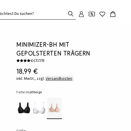
öchtest Du suchen?
Minimizer-BH mit
gepolsterten Trägern
(
3159
)
18,99 €
inkl. MwSt., zzgl.
Versandkosten
Farbe:
mattbeige
Größe: