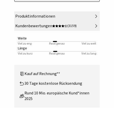
Produktinformationen
Kundenbewertungen
(3159)
Weite
Viel zu eng
Passt genau
Viel zu weit
Länge
Viel zu kurz
Passt genau
Viel zu lang
Kauf auf Rechnung**
30 Tage kostenlose Rücksendung
Rund 10 Mio. europäische Kund*innen
2025