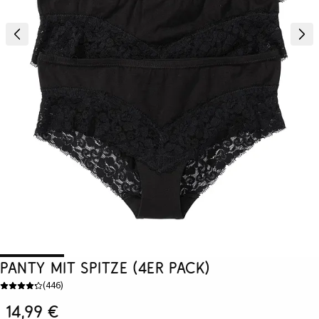
Panty mit Spitze (4er Pack)
(
446
)
14,99 €