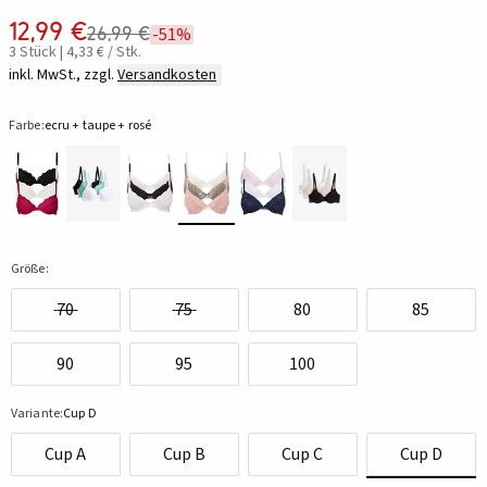
12,99 €
26,99 €
-51%
3 Stück | 4,33 € / Stk.
inkl. MwSt., zzgl.
Versandkosten
Farbe:
ecru + taupe + rosé
Größe:
70
75
80
85
90
95
100
Variante:
Cup D
Cup A
Cup B
Cup C
Cup D