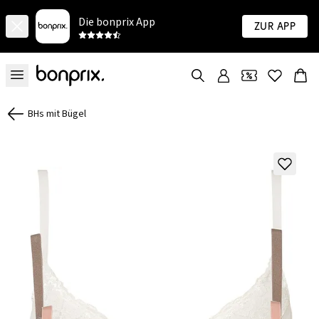
Die bonprix App
Zur App
BHs mit Bügel