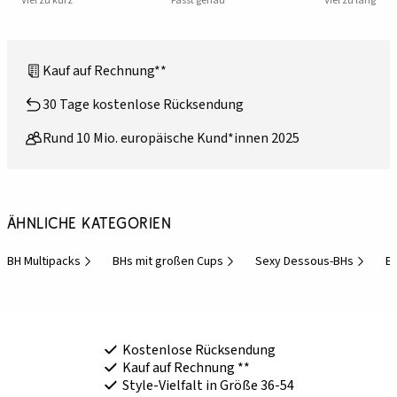
Viel zu kurz
Passt genau
Viel zu lang
Kauf auf Rechnung**
30 Tage kostenlose Rücksendung
Rund 10 Mio. europäische Kund*innen 2025
Ähnliche Kategorien
BH Multipacks
BHs mit großen Cups
Sexy Dessous-BHs
BH
Kostenlose Rücksendung
Kauf auf Rechnung **
Style-Vielfalt in Größe 36-54