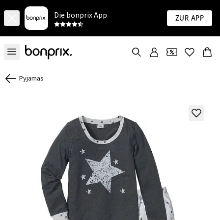
Die bonprix App
Zur App
Pyjamas