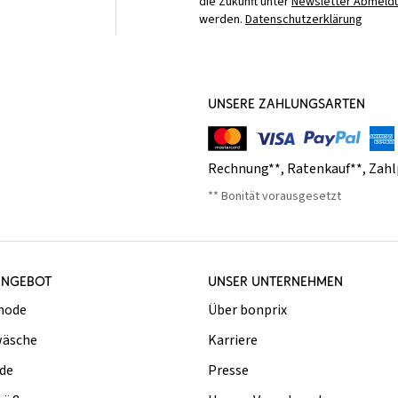
die Zukunft unter
Newsletter Abmeldu
werden.
Datenschutzerklärung
UNSERE ZAHLUNGSARTEN
Rechnung**
,
Ratenkauf**
,
Zahl
** Bonität vorausgesetzt
ANGEBOT
UNSER UNTERNEHMEN
mode
Über bonprix
äsche
Karriere
de
Presse