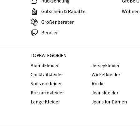
Rücksendung
Große G
Gutschein & Rabatte
Wohnen 
Größenberater
Berater
TOPKATEGORIEN
Abendkleider
Jerseykleider
Cocktailkleider
Wickelkleider
Spitzenkleider
Röcke
Kurzarmkleider
Jeanskleider
Lange Kleider
Jeans für Damen