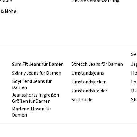
rößen
Unsere Verantwortung
& Möbel
SA
Slim Fit Jeans für Damen
Stretch Jeans für Damen
Je
Skinny Jeans für Damen
Umstandsjeans
Ho
Boyfriend Jeans für
Umstandsjacken
Lo
Damen
Umstandskleider
Bl
Jeansshorts in großen
Stillmode
Sh
Größen für Damen
Marlene-Hosen für
Damen