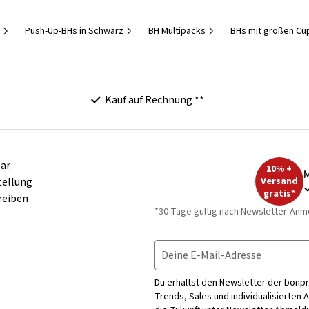
Push-Up-BHs in Schwarz
BH Multipacks
BHs mit großen Cu
Kauf auf Rechnung **
ar
10% +
M
tellung
Versand
gratis*
reiben
*30 Tage gültig nach Newsletter-Anm
Deine E-Mail-Adresse
Du erhältst den Newsletter der bonpr
Trends, Sales und individualisierten 