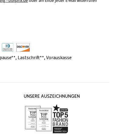
ng - bonprix.de
oder am Ende jeder E-Mail widerrufen
pause**
,
Lastschrift**
,
Vorauskasse
UNSERE AUSZEICHNUNGEN