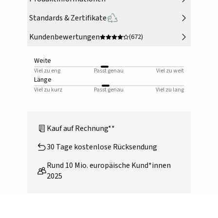
Standards & Zertifikate
Kundenbewertungen
(672)
Weite
Viel zu eng
Passt genau
Viel zu weit
Länge
Viel zu kurz
Passt genau
Viel zu lang
Kauf auf Rechnung**
30 Tage kostenlose Rücksendung
Rund 10 Mio. europäische Kund*innen
2025