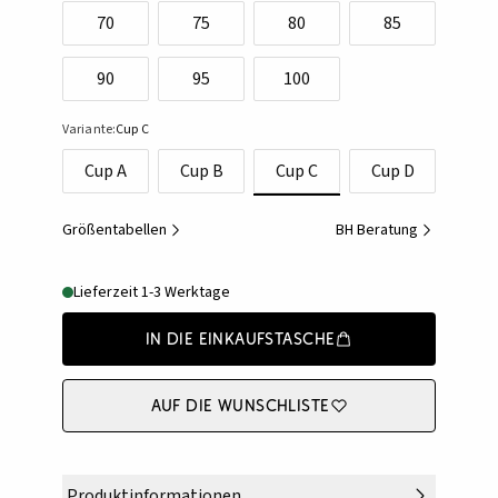
70
75
80
85
90
95
100
Variante:
Cup C
Cup A
Cup B
Cup C
Cup D
Größentabellen
BH Beratung
Lieferzeit 1-3 Werktage
In die Einkaufstasche
Auf die Wunschliste
Produktinformationen