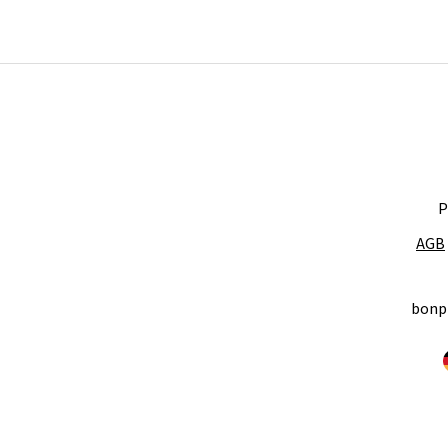
P
AGB
bonp