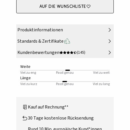
Auf die Wunschliste
Produktinformationen
Standards & Zertifikate
Kundenbewertungen
(145)
Weite
Viel zu eng
Passt genau
Viel zu weit
Länge
Viel zu kurz
Passt genau
Viel zu lang
Kauf auf Rechnung**
30 Tage kostenlose Rücksendung
Rund 10 Mio. europäische Kund*innen