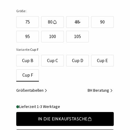
Größe:
75
80
85
90
95
100
105
Variante:
Cup F
Cup B
Cup C
Cup D
Cup E
Cup F
Größentabellen
BH Beratung
Lieferzeit 1-3 Werktage
In die Einkaufstasche