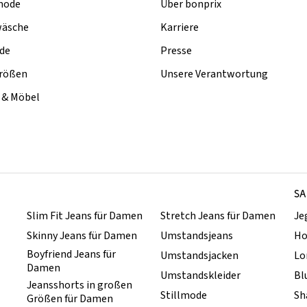
mode
Über bonprix
äsche
Karriere
de
Presse
rößen
Unsere Verantwortung
& Möbel
SA
Slim Fit Jeans für Damen
Stretch Jeans für Damen
Je
Skinny Jeans für Damen
Umstandsjeans
Ho
Boyfriend Jeans für
Umstandsjacken
Lo
Damen
Umstandskleider
Bl
Jeansshorts in großen
Stillmode
Sh
Größen für Damen