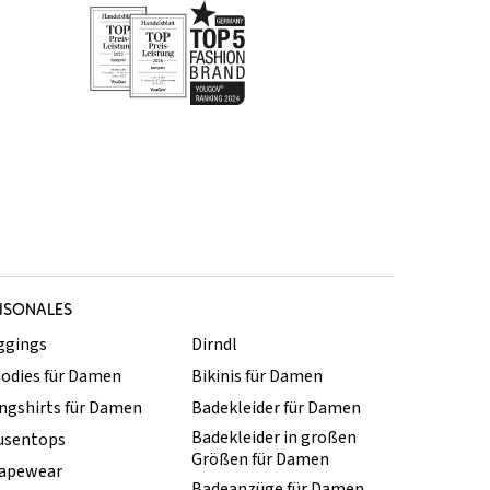
ISONALES
ggings
Dirndl
odies für Damen
Bikinis für Damen
ngshirts für Damen
Badekleider für Damen
Badekleider in großen
usentops
Größen für Damen
apewear
Badeanzüge für Damen