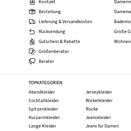
Kontakt
Damen
Bestellung
Damenw
Lieferung & Versandkosten
Bademo
Rücksendung
Große G
Gutschein & Rabatte
Wohnen 
Größenberater
Berater
TOPKATEGORIEN
Abendkleider
Jerseykleider
Cocktailkleider
Wickelkleider
Spitzenkleider
Röcke
Kurzarmkleider
Jeanskleider
Lange Kleider
Jeans für Damen