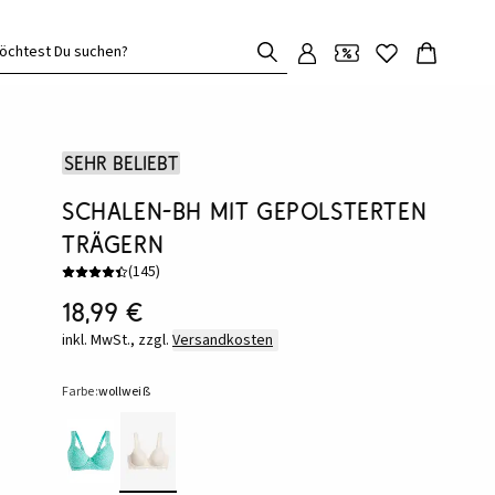
öchtest Du suchen?
Sehr beliebt
Schalen-BH mit gepolsterten
Trägern
(
145
)
18,99 €
inkl. MwSt., zzgl.
Versandkosten
Farbe:
wollweiß