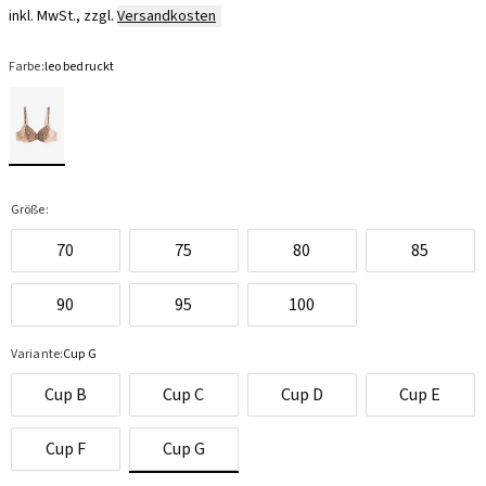
inkl. MwSt., zzgl.
Versandkosten
Farbe:
leo bedruckt
Größe:
70
75
80
85
90
95
100
Variante:
Cup G
Cup B
Cup C
Cup D
Cup E
Cup F
Cup G