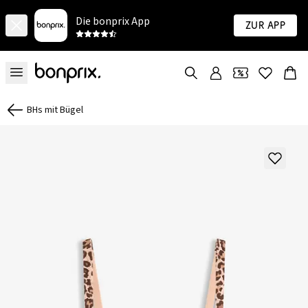
Die bonprix App
Zur App
BHs mit Bügel