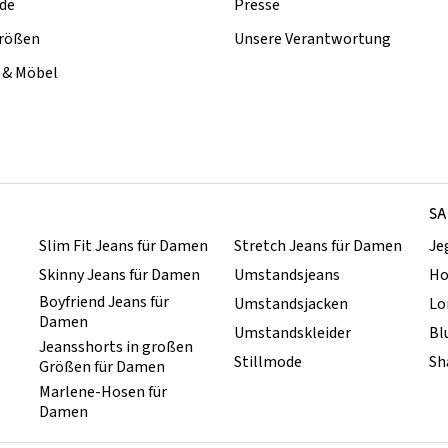
de
Presse
rößen
Unsere Verantwortung
& Möbel
SA
Slim Fit Jeans für Damen
Stretch Jeans für Damen
Je
Skinny Jeans für Damen
Umstandsjeans
Ho
Boyfriend Jeans für
Umstandsjacken
Lo
Damen
Umstandskleider
Bl
Jeansshorts in großen
Stillmode
Sh
Größen für Damen
Marlene-Hosen für
Damen