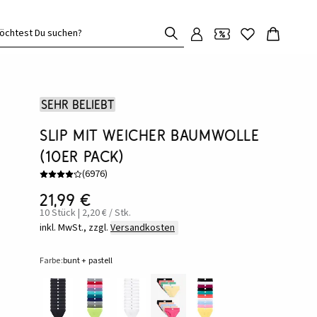
öchtest Du suchen?
Sehr beliebt
Slip mit weicher Baumwolle
(10er Pack)
(
6976
)
21,99 €
10 Stück | 2,20 € / Stk.
inkl. MwSt., zzgl.
Versandkosten
Farbe:
bunt + pastell