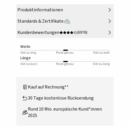
Produktinformationen
Standards & Zertifikate
Kundenbewertungen
(6976)
Weite
Viel zu eng
Passt genau
Viel zu weit
Länge
Viel zu kurz
Passt genau
Viel zu lang
Kauf auf Rechnung**
30 Tage kostenlose Rücksendung
Rund 10 Mio. europäische Kund*innen
2025