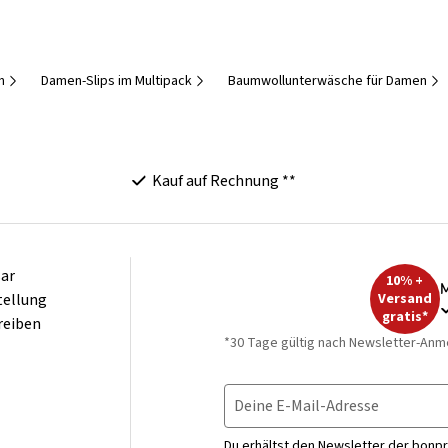
n
Damen-Slips im Multipack
Baumwollunterwäsche für Damen
Kauf auf Rechnung **
ar
10% +
M
tellung
Versand
gratis*
reiben
*30 Tage gültig nach Newsletter-Anm
Deine E-Mail-Adresse
Du erhältst den Newsletter der bonpr