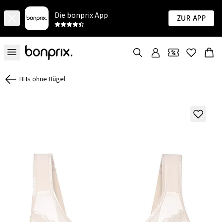
Die bonprix App
Zur App
BHs ohne Bügel