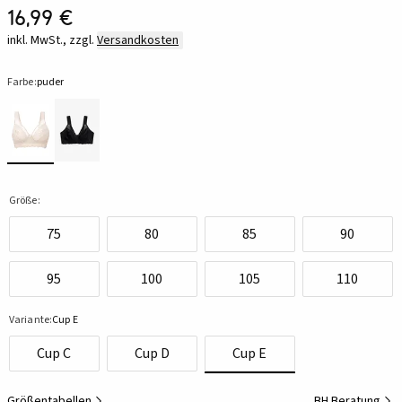
16,99 €
inkl. MwSt., zzgl.
Versandkosten
Farbe:
puder
Größe:
75
80
85
90
95
100
105
110
Variante:
Cup E
Cup C
Cup D
Cup E
Größentabellen
BH Beratung