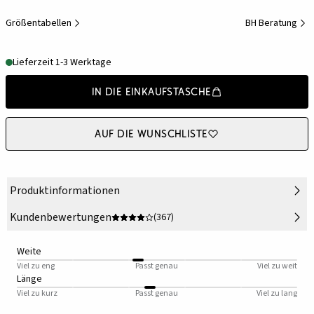
Größentabellen
BH Beratung
Lieferzeit 1-3 Werktage
In die Einkaufstasche
Auf die Wunschliste
Produktinformationen
Kundenbewertungen
(367)
Weite
Viel zu eng
Passt genau
Viel zu weit
Länge
Viel zu kurz
Passt genau
Viel zu lang