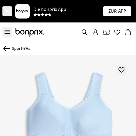
Die bonprix App
Zur App
Sport-BHs