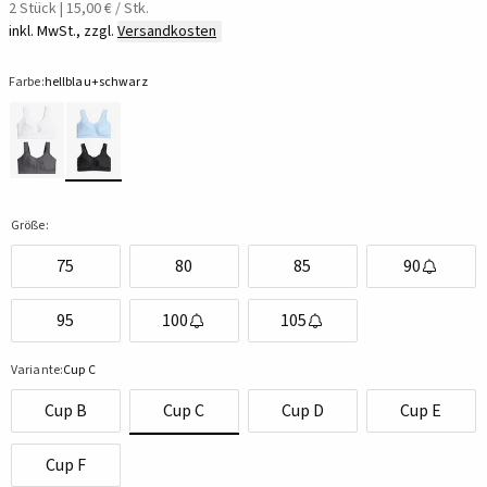
2 Stück | 15,00 € / Stk.
inkl. MwSt., zzgl.
Versandkosten
Farbe:
hellblau+schwarz
Größe:
75
80
85
90
95
100
105
Variante:
Cup C
Cup B
Cup C
Cup D
Cup E
Cup F