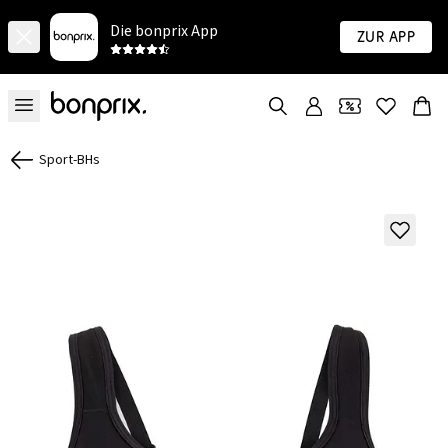
Die bonprix App
Zur App
Sport-BHs