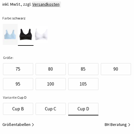
inkl. MwSt., zzgl.
Versandkosten
Farbe:
schwarz
Größe:
75
80
85
90
95
100
105
Variante:
Cup D
Cup B
Cup C
Cup D
Größentabellen
BH Beratung