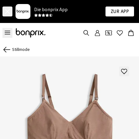
Die bonprix App
Zur App
Stillmode