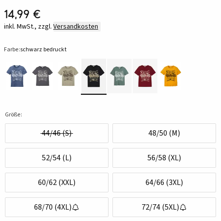
14,99 €
inkl. MwSt., zzgl.
Versandkosten
Farbe:
schwarz bedruckt
Größe:
44/46 (S)
48/50 (M)
52/54 (L)
56/58 (XL)
60/62 (XXL)
64/66 (3XL)
68/70 (4XL)
72/74 (5XL)