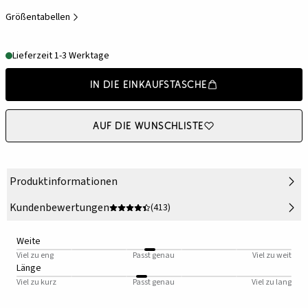
Größentabellen
Lieferzeit 1-3 Werktage
In die Einkaufstasche
Auf die Wunschliste
Produktinformationen
Kundenbewertungen
(413)
Weite
Viel zu eng
Passt genau
Viel zu weit
Länge
Viel zu kurz
Passt genau
Viel zu lang