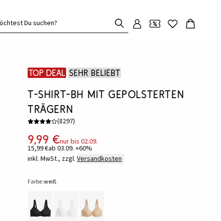
öchtest Du suchen?
Top Deal
Sehr beliebt
T-Shirt-BH mit gepolsterten
Trägern
(
8297
)
9,99 €
nur bis 02.09.
15,99 €
ab 03.09. +60%
inkl. MwSt., zzgl.
Versandkosten
Farbe:
weiß