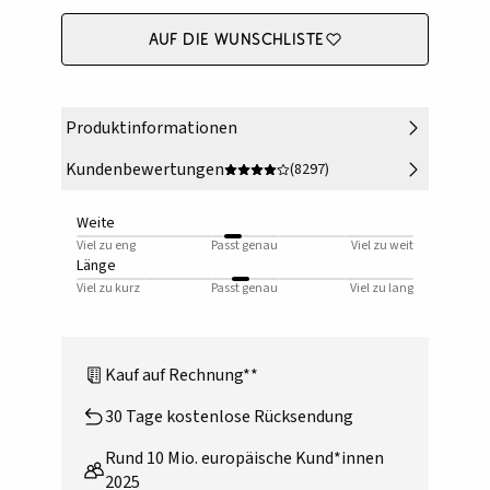
Auf die Wunschliste
Produktinformationen
Kundenbewertungen
(8297)
Weite
Viel zu eng
Passt genau
Viel zu weit
Länge
Viel zu kurz
Passt genau
Viel zu lang
Kauf auf Rechnung**
30 Tage kostenlose Rücksendung
Rund 10 Mio. europäische Kund*innen
2025