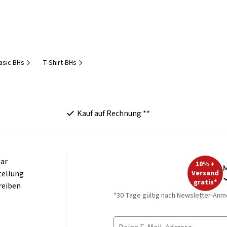
asic BHs
T-Shirt-BHs
Kauf auf Rechnung **
ar
10% +
M
tellung
Versand
gratis*
reiben
*30 Tage gültig nach Newsletter-Anm