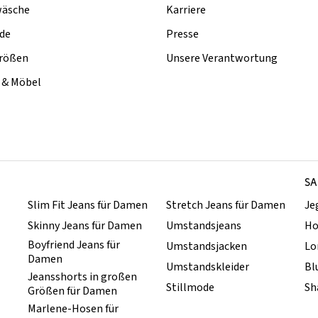
äsche
Karriere
de
Presse
rößen
Unsere Verantwortung
& Möbel
SA
Slim Fit Jeans für Damen
Stretch Jeans für Damen
Je
Skinny Jeans für Damen
Umstandsjeans
Ho
Boyfriend Jeans für
Umstandsjacken
Lo
Damen
Umstandskleider
Bl
Jeansshorts in großen
Stillmode
Sh
Größen für Damen
Marlene-Hosen für