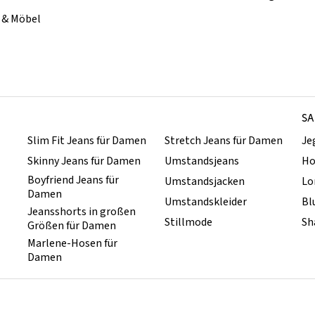
& Möbel
SA
Slim Fit Jeans für Damen
Stretch Jeans für Damen
Je
Skinny Jeans für Damen
Umstandsjeans
Ho
Boyfriend Jeans für
Umstandsjacken
Lo
Damen
Umstandskleider
Bl
Jeansshorts in großen
Stillmode
Sh
Größen für Damen
Marlene-Hosen für
Damen