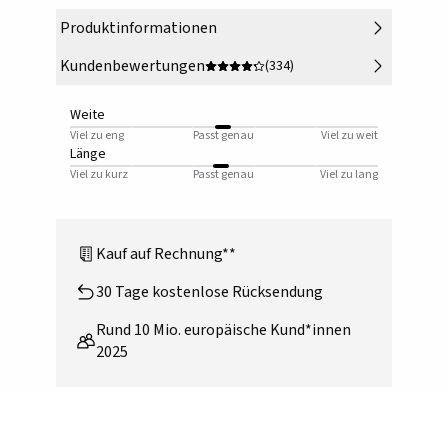
Produktinformationen
Kundenbewertungen
(334)
Weite
Viel zu eng
Passt genau
Viel zu weit
Länge
Viel zu kurz
Passt genau
Viel zu lang
Kauf auf Rechnung**
30 Tage kostenlose Rücksendung
Rund 10 Mio. europäische Kund*innen
2025