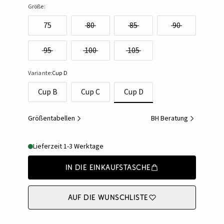
Größe:
75
80
85
90
95
100
105
Variante:
Cup D
Cup B
Cup C
Cup D
Größentabellen
BH Beratung
Lieferzeit 1-3 Werktage
In die Einkaufstasche
Auf die Wunschliste