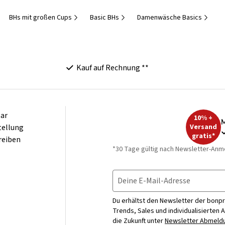
BHs mit großen Cups
Basic BHs
Damenwäsche Basics
Kauf auf Rechnung **
ar
10% +
M
tellung
Versand
gratis*
reiben
*30 Tage gültig nach Newsletter-Anm
Deine E-Mail-Adresse
Du erhältst den Newsletter der bonpr
Trends, Sales und individualisierten 
die Zukunft unter
Newsletter Abmeldu