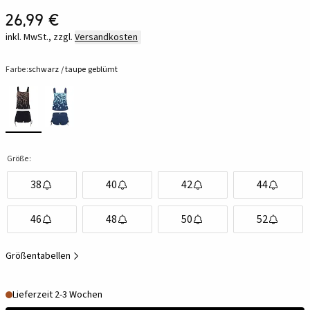
26,99 €
inkl. MwSt., zzgl.
Versandkosten
Farbe:
schwarz / taupe geblümt
Größe:
38
40
42
44
46
48
50
52
Größentabellen
Lieferzeit 2-3 Wochen