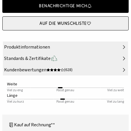
Benachrichtige mich
Auf die Wunschliste
Produktinformationen
Standards & Zertifikate
Kundenbewertungen
(628)
Weite
Viel zu eng
Passt genau
Viel zu weit
Länge
Viel zu kurz
Passt genau
Viel zu lang
Kauf auf Rechnung**