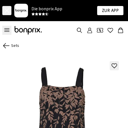
Die bonprix App
Zur App
Sets