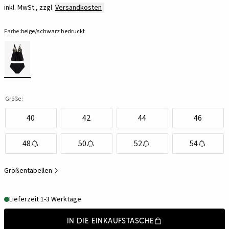
inkl. MwSt., zzgl.
Versandkosten
Farbe:
beige/schwarz bedruckt
Größe:
40
42
44
46
48
50
52
54
Größentabellen
Lieferzeit 1-3 Werktage
In die Einkaufstasche