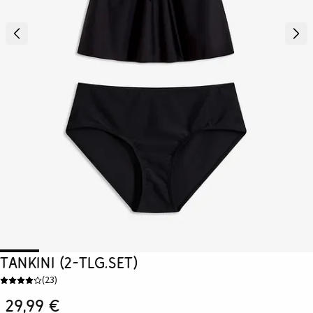
Tankini (2-tlg.Set)
(
23
)
29,99 €