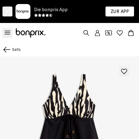
Die bonprix App
Zur App
Sets