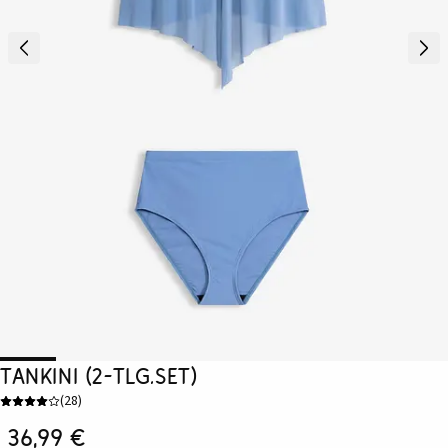
Tankini (2-tlg.Set)
(
28
)
36,99 €