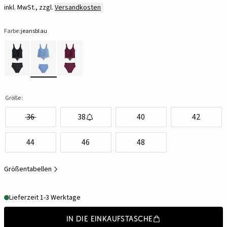
inkl. MwSt., zzgl.
Versandkosten
Farbe:
jeansblau
Größe:
36
38
40
42
44
46
48
Größentabellen
Lieferzeit 1-3 Werktage
In die Einkaufstasche