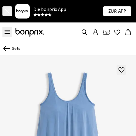
Die bonprix App
Zur App
Sets