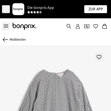
Die bonprix App
Zur App
Midikleider