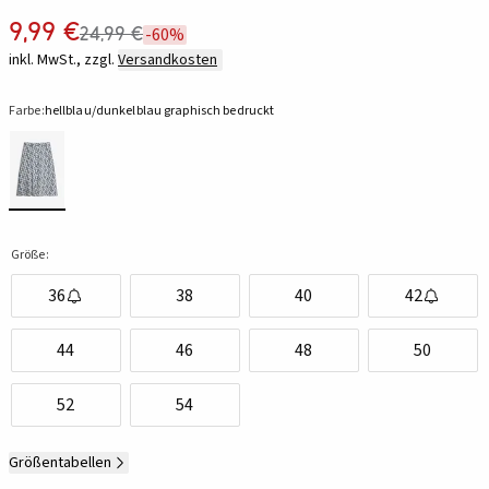
9,99 €
24,99 €
-60%
inkl. MwSt., zzgl.
Versandkosten
Farbe:
hellblau/dunkelblau graphisch bedruckt
Größe:
36
38
40
42
44
46
48
50
52
54
Größentabellen