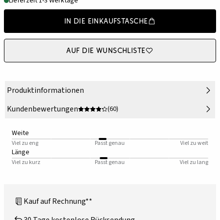
Lieferzeit 1-3 Werktage
In die Einkaufstasche
Auf die Wunschliste
Produktinformationen
Kundenbewertungen
(60)
Weite
Viel zu eng
Passt genau
Viel zu weit
Länge
Viel zu kurz
Passt genau
Viel zu lang
Kauf auf Rechnung**