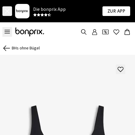
Die bonprix App
Zur App
BHs ohne Bügel