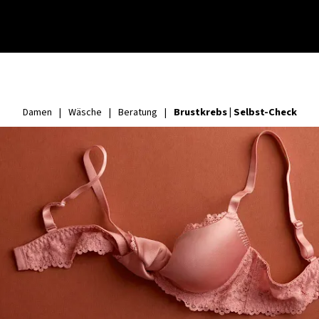
Brustkrebs | Selbst-Check
Damen
|
Wäsche
|
Beratung
|