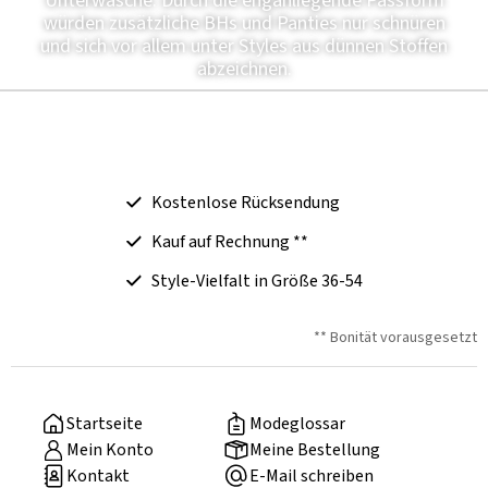
Unterwäsche. Durch die enganliegende Passform
würden zusätzliche BHs und Panties nur schnüren
und sich vor allem unter Styles aus dünnen Stoffen
abzeichnen.
Kostenlose Rücksendung
Kauf auf Rechnung **
Style-Vielfalt in Größe 36-54
** Bonität vorausgesetzt
Startseite
Modeglossar
Mein Konto
Meine Bestellung
Kontakt
E-Mail schreiben