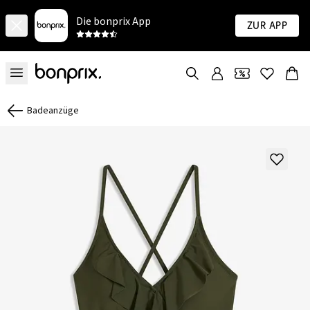
Die bonprix App
Zur App
Badeanzüge