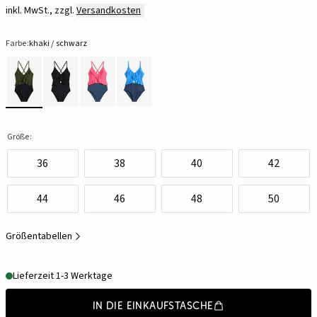
inkl. MwSt., zzgl.
Versandkosten
Farbe:
khaki / schwarz
Größe:
36
38
40
42
44
46
48
50
Größentabellen
Lieferzeit 1-3 Werktage
In die Einkaufstasche