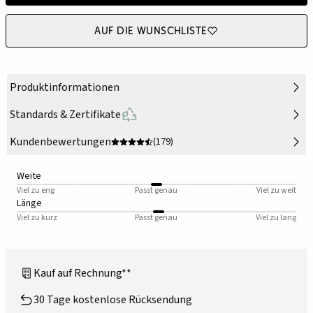
Auf die Wunschliste
Produktinformationen
Standards & Zertifikate
Kundenbewertungen
(179)
Weite
Viel zu eng
Passt genau
Viel zu weit
Länge
Viel zu kurz
Passt genau
Viel zu lang
Kauf auf Rechnung**
30 Tage kostenlose Rücksendung