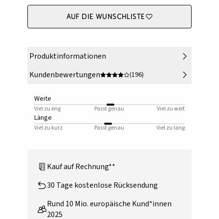
Auf die Wunschliste
Produktinformationen
Kundenbewertungen
(196)
Weite
Viel zu eng
Passt genau
Viel zu weit
Länge
Viel zu kurz
Passt genau
Viel zu lang
Kauf auf Rechnung**
30 Tage kostenlose Rücksendung
Rund 10 Mio. europäische Kund*innen
2025