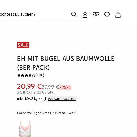
öchtest Du suchen?
SALE
BH mit Bügel aus Baumwolle
(3er Pack)
(
196
)
20,99 €
27,99 €
-25%
3 Stück | 7,00 € / Stk.
inkl. MwSt., zzgl.
Versandkosten
Farbe:
weiß geblümt + hellrosa + weiß