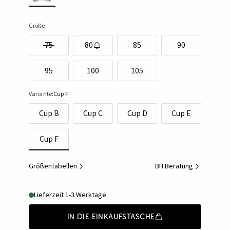
Größe:
75
80
85
90
95
100
105
Variante:
Cup F
Cup B
Cup C
Cup D
Cup E
Cup F
Größentabellen
BH Beratung
Lieferzeit 1-3 Werktage
In die Einkaufstasche