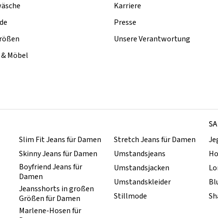
äsche
Karriere
de
Presse
rößen
Unsere Verantwortung
& Möbel
SA
Slim Fit Jeans für Damen
Stretch Jeans für Damen
Je
Skinny Jeans für Damen
Umstandsjeans
Ho
Boyfriend Jeans für
Umstandsjacken
Lo
Damen
Umstandskleider
Bl
Jeansshorts in großen
Stillmode
Sh
Größen für Damen
Marlene-Hosen für