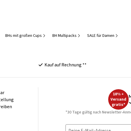
BHs mit großen Cups
BH Multipacks
SALE für Damen
Kauf auf Rechnung **
ar
10% +
M
tellung
Versand
gratis*
reiben
*30 Tage gültig nach Newsletter-Anm
Deine E-Mail-Adresse