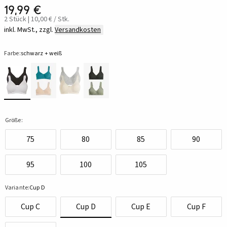
19,99 €
2 Stück | 10,00 € / Stk.
inkl. MwSt., zzgl.
Versandkosten
Farbe:
schwarz + weiß
Größe:
75
80
85
90
95
100
105
Variante:
Cup D
Cup C
Cup D
Cup E
Cup F