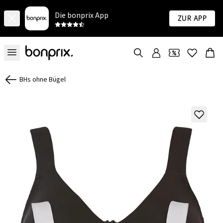
Die bonprix App
Zur App
BHs ohne Bügel