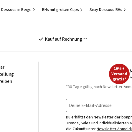
Dessous in Beige
BHs mit großen Cups
Sexy Dessous-BHs
Kauf auf Rechnung **
ar
10% +
M
tellung
Versand
gratis*
reiben
*30 Tage gültig nach Newsletter-Anm
Deine E-Mail-Adresse
Du erhältst den Newsletter der bonpr
Trends, Sales und individualisierten 
die Zukunft unter
Newsletter Abmeldu