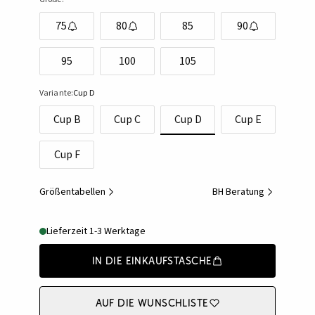
75
80
85
90
95
100
105
Variante:
Cup D
Cup B
Cup C
Cup D
Cup E
Cup F
Größentabellen
BH Beratung
Lieferzeit 1-3 Werktage
In die Einkaufstasche
Auf die Wunschliste