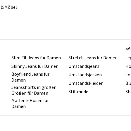
& Möbel
SA
Slim Fit Jeans für Damen
Stretch Jeans für Damen
Je
Skinny Jeans für Damen
Umstandsjeans
Ho
Boyfriend Jeans für
Umstandsjacken
Lo
Damen
Umstandskleider
Bl
Jeansshorts in großen
Stillmode
Sh
Größen für Damen
Marlene-Hosen für
Damen