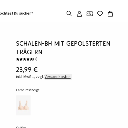
öchtest Du suchen?
Schalen-BH mit gepolsterten
Trägern
(
2
)
23,99 €
inkl. MwSt., zzgl.
Versandkosten
Farbe:
rosébeige
Größe: