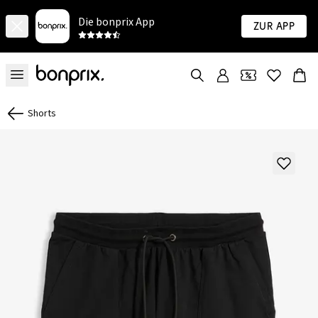
Die bonprix App
Zur App
Shorts