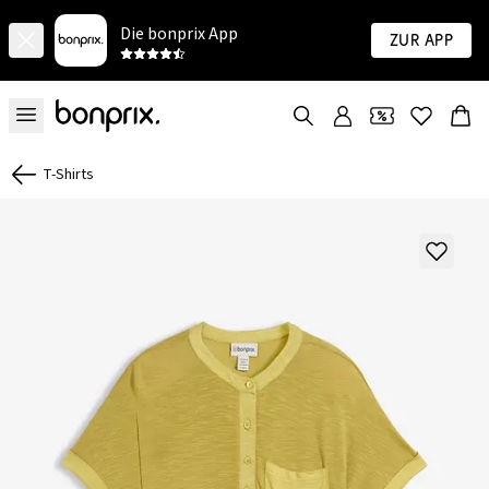
Die bonprix App
Zur App
T-Shirts