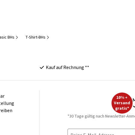
asic BHs
T-Shirt-BHs
Kauf auf Rechnung **
ar
10% +
M
tellung
Versand
gratis*
reiben
*30 Tage gültig nach Newsletter-Anm