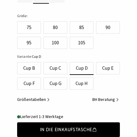
Größe:
75
80
85
90
95
100
105
Variante:
Cup D
Cup B
Cup C
Cup D
Cup E
Cup F
Cup G
Cup H
Größentabellen
BH Beratung
Lieferzeit 1-3 Werktage
In die Einkaufstasche