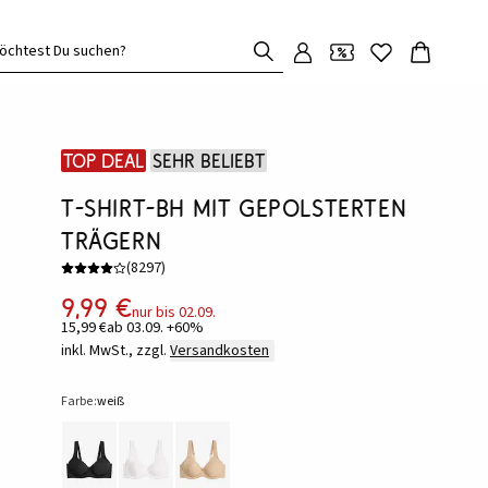
öchtest Du suchen?
Top Deal
Sehr beliebt
T-Shirt-BH mit gepolsterten
Trägern
(
8297
)
9,99 €
nur bis 02.09.
15,99 €
ab 03.09. +60%
inkl. MwSt., zzgl.
Versandkosten
Farbe:
weiß