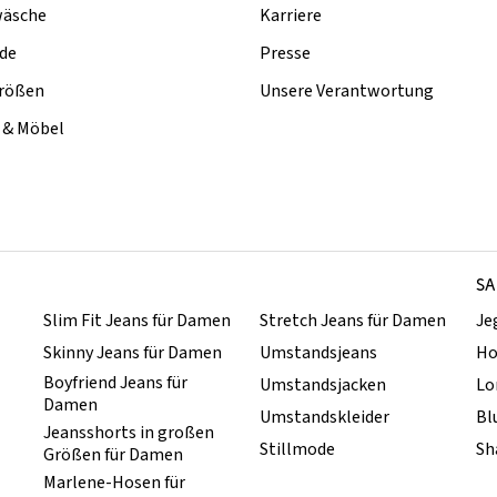
äsche
Karriere
de
Presse
rößen
Unsere Verantwortung
& Möbel
SA
Slim Fit Jeans für Damen
Stretch Jeans für Damen
Je
Skinny Jeans für Damen
Umstandsjeans
Ho
Boyfriend Jeans für
Umstandsjacken
Lo
Damen
Umstandskleider
Bl
Jeansshorts in großen
Stillmode
Sh
Größen für Damen
Marlene-Hosen für