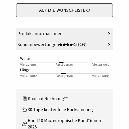
Auf die Wunschliste
Produktinformationen
Kundenbewertungen
(8297)
Weite
Viel zu eng
Passt genau
Viel zu weit
Länge
Viel zu kurz
Passt genau
Viel zu lang
Kauf auf Rechnung**
30 Tage kostenlose Rücksendung
Rund 10 Mio. europäische Kund*innen
2025