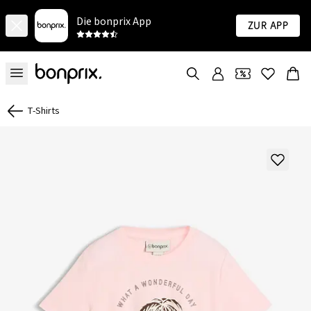
Die bonprix App
Zur App
T-Shirts