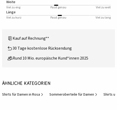
Weite
Viel zu eng
Passt genau
Viel zu weit
Länge
Viel zu kurz
Passt genau
Viel zu lang
Kauf auf Rechnung**
30 Tage kostenlose Rücksendung
Rund 10 Mio. europäische Kund*innen 2025
Ähnliche Kategorien
Shirts für Damen in Rosa
Sommeroberteile für Damen
Shirts un