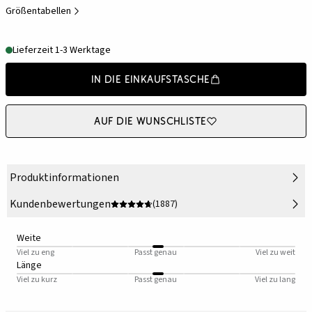
Größentabellen
Lieferzeit 1-3 Werktage
In die Einkaufstasche
Auf die Wunschliste
Produktinformationen
Kundenbewertungen
(1887)
Weite
Viel zu eng
Passt genau
Viel zu weit
Länge
Viel zu kurz
Passt genau
Viel zu lang