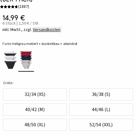
(
1887
)
14,99 €
6 Stück | 2,50 € / Stk.
inkl. MwSt., zzgl.
Versandkosten
Farbe:
hellgrau meliert + dunkelblau + abendrot
Größe:
32/34 (XS)
36/38 (S)
40/42 (M)
44/46 (L)
48/50 (XL)
52/54 (XXL)