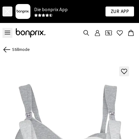
Die bonprix App
Zur App
Stillmode