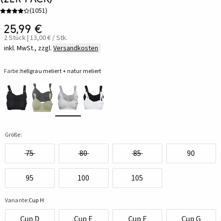
(
1051
)
25,99 €
2 Stück | 13,00 € / Stk.
inkl. MwSt., zzgl.
Versandkosten
Farbe:
hellgrau meliert + natur meliert
Größe:
75
80
85
90
95
100
105
Variante:
Cup H
Cup D
Cup E
Cup F
Cup G