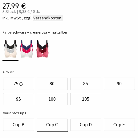
27,99 €
3 Stück | 9,33 € / Stk.
inkl. MwSt., zzgl.
Versandkosten
Farbe:
schwarz + cremerosa + mattsilber
Größe:
75
80
85
90
95
100
105
Variante:
Cup C
Cup B
Cup C
Cup D
Cup E