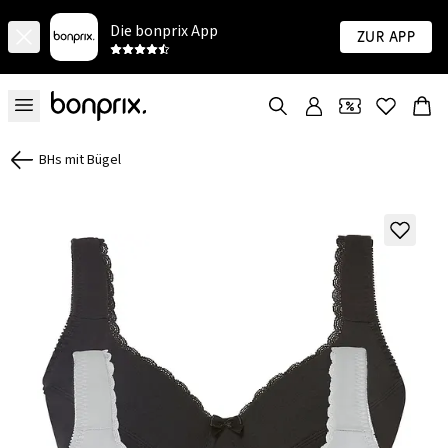
Die bonprix App
Zur App
BHs mit Bügel