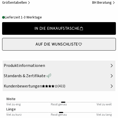
Größentabellen
BH Beratung
Lieferzeit 1-3 Werktage
In die Einkaufstasche
Auf die Wunschliste
Produktinformationen
Standards & Zertifikate
Kundenbewertungen
(422)
Weite
Viel zu eng
Passt genau
Viel zu weit
Länge
Viel zu kurz
Passt genau
Viel zu lang