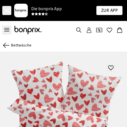
Die bonprix App
Zur App
Bettwäsche