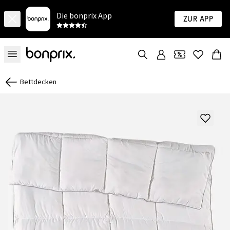
Die bonprix App
Zur App
Bettdecken