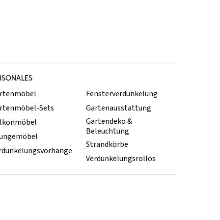
ISONALES
rtenmöbel
Fensterverdunkelung
rtenmöbel-Sets
Gartenausstattung
Gartendeko &
lkonmöbel
Beleuchtung
ungemöbel
Strandkörbe
rdunkelungsvorhänge
Verdunkelungsrollos